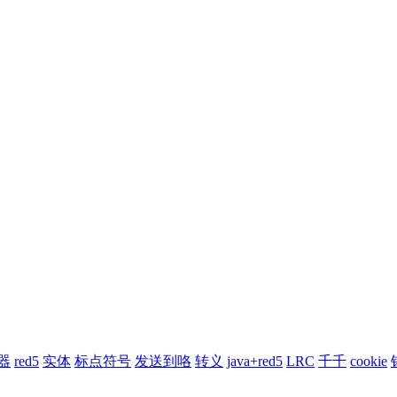
器
red5
实体
标点符号
发送到咯
转义
java+red5
LRC
千千
cookie