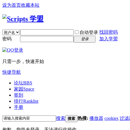
设为首页
收藏本站
找回密码
自动登录
密码
加入学盟
登录
只需一步，快速开始
快捷导航
论坛
BBS
家园
Space
签到
排行
Ranklist
手册
搜索
热搜:
播放器
cookies
过滤
搜索
抱歉，您尚未登录，无法进行此操作