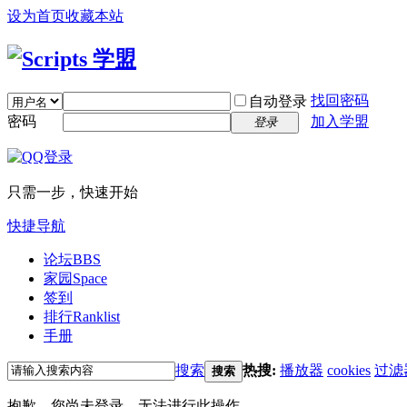
设为首页
收藏本站
找回密码
自动登录
密码
加入学盟
登录
只需一步，快速开始
快捷导航
论坛
BBS
家园
Space
签到
排行
Ranklist
手册
搜索
热搜:
播放器
cookies
过滤
搜索
抱歉，您尚未登录，无法进行此操作