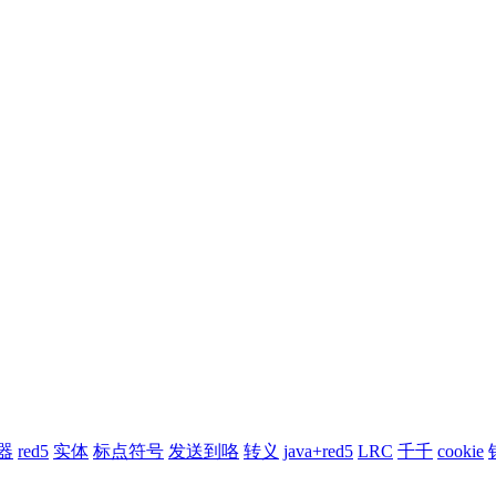
器
red5
实体
标点符号
发送到咯
转义
java+red5
LRC
千千
cookie