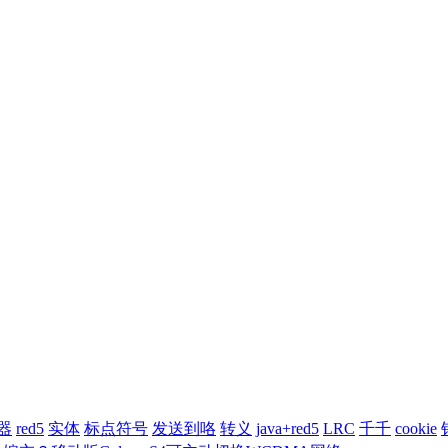
器
red5
实体
标点符号
发送到咯
转义
java+red5
LRC
千千
cookie