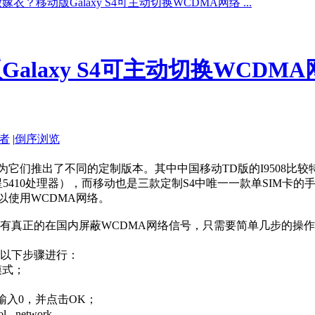
衣？移动版Galaxy S4可主动切换WCDMA网络 ...
laxy S4可主动切换WCDMA
者
|
倒序浏览
它们推出了不同的定制版本。其中中国移动TD版的I9508比较特
5410处理器），而移动也是三款定制S4中唯一一款单SIM卡的手
可以使用WCDMA网络。
并没有真正的在国内屏蔽WCDMA网络信号，只需要简单几步的操
照以下步骤进行：
模式；
中输入0，并点击OK；
 - network