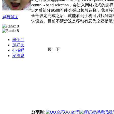
control - band selection，会进入网络模式
5.之后部分I9508可能会弹出频段选择，我直
全部设定完成之后，就能看到手机可以找到网络
超级版主
认设置。目前不清楚这是移动有意为之还是疏忽
串个门
加好友
顶一下
打招呼
发消息
分享到:
QQ空间
腾讯微