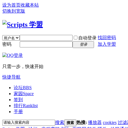
设为首页
收藏本站
切换到宽版
找回密码
自动登录
密码
加入学盟
登录
只需一步，快速开始
快捷导航
论坛
BBS
家园
Space
签到
排行
Ranklist
手册
搜索
热搜:
播放器
cookies
过滤
搜索