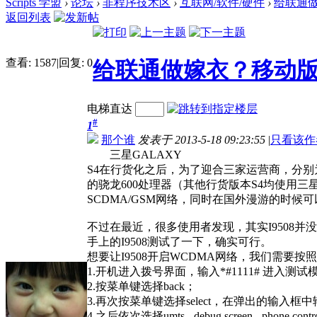
Scripts 学盟
›
论坛
›
非程序技术区
›
互联网/软件/硬件
›
给联通做嫁
返回列表
查看:
1587
|
回复:
0
给联通做嫁衣？移动版Ga
电梯直达
#
1
那个谁
发表于 2013-5-18 09:23:55
|
只看该作
三星GALAXY
S4在行货化之后，为了迎合三家运营商，分别为
的骁龙600处理器（其他行货版本S4均使用三星
SCDMA/GSM网络，同时在国外漫游的时候
不过在最近，很多使用者发现，其实I9508
手上的I9508测试了一下，确实可行。
想要让I9508开启WCDMA网络，我们需要按
1.开机进入拨号界面，输入*#1111# 进入测试
2.按菜单键选择back；
3.再次按菜单键选择select，在弹出的输入框
4.之后依次选择umts - debug screen - phone control