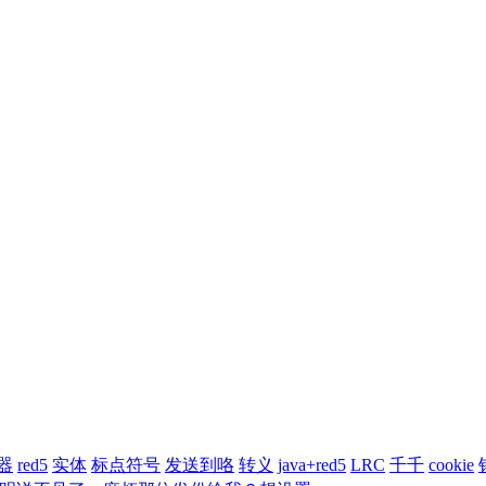
器
red5
实体
标点符号
发送到咯
转义
java+red5
LRC
千千
cookie