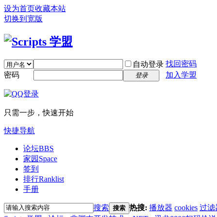
设为首页
收藏本站
切换到宽版
找回密码
自动登录
密码
加入学盟
登录
只需一步，快速开始
快捷导航
论坛
BBS
家园
Space
签到
排行
Ranklist
手册
搜索
热搜:
播放器
cookies
过滤
搜索