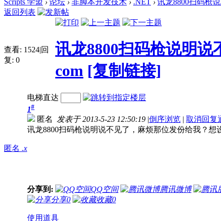
Scripts 学盟
›
论坛
›
非脚本开发技术
›
.NET
›
讯龙8800扫码枪
返回列表
讯龙8800扫码枪说明说
查看:
1524
|
回
复:
0
com
[复制链接]
电梯直达
#
1
匿名
发表于 2013-5-23 12:50:19
|
倒序浏览
|
取消回复
讯龙8800扫码枪说明说不见了，麻烦那位发份给我？想设置自
匿名
.x
分享到:
QQ空间
腾讯微博
分享
0
收藏
0
使用道具