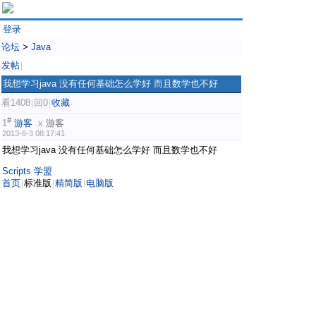
登录
论坛
>
Java
发帖
|
我想学习java 没有任何基础怎么学好 而且数学也不好
看1408
回0
收藏
|
|
#
1
游客
.x
游客
2013-6-3 08:17:41
我想学习java 没有任何基础怎么学好 而且数学也不好
Scripts 学盟
首页
标准版
精简版
电脑版
|
|
|