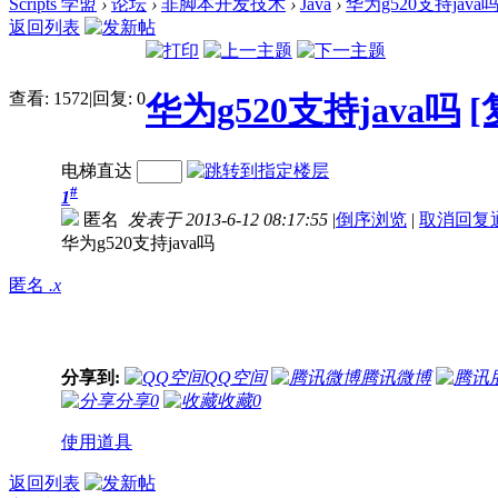
Scripts 学盟
›
论坛
›
非脚本开发技术
›
Java
›
华为g520支持java
返回列表
查看:
1572
|
回复:
0
华为g520支持java吗
[
电梯直达
#
1
匿名
发表于 2013-6-12 08:17:55
|
倒序浏览
|
取消回复
华为g520支持java吗
匿名
.x
分享到:
QQ空间
腾讯微博
分享
0
收藏
0
使用道具
返回列表