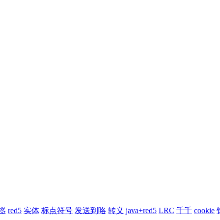
器
red5
实体
标点符号
发送到咯
转义
java+red5
LRC
千千
cookie