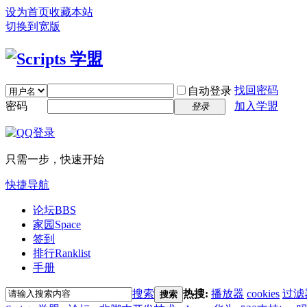
设为首页
收藏本站
切换到宽版
找回密码
自动登录
密码
加入学盟
登录
只需一步，快速开始
快捷导航
论坛
BBS
家园
Space
签到
排行
Ranklist
手册
搜索
热搜:
播放器
cookies
过滤
搜索