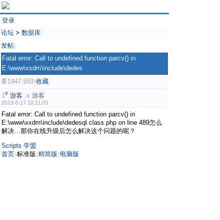
登录
论坛
>
数据库
发帖
|
Fatal error: Call to undefined function parcv() in
E:\www\xxdm\include\dedes
看1447
回0
收藏
|
|
#
1
游客
.x
游客
2013-6-17 10:11:03
Fatal error: Call to undefined function parcv() in
E:\www\xxdm\include\dedesql.class.php on line 489怎么
解决…那你在线升级后怎么解决这个问题的呢？
Scripts 学盟
首页
标准版
精简版
电脑版
|
|
|