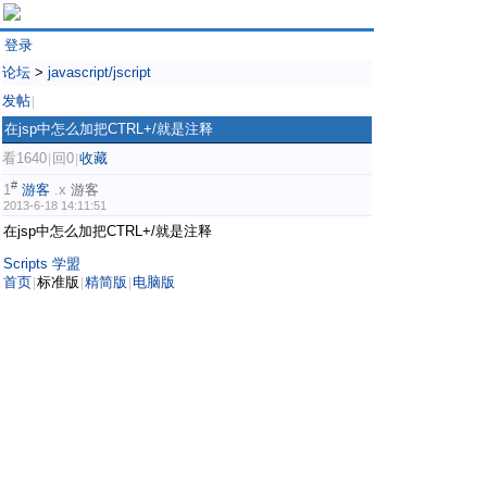
登录
论坛
>
javascript/jscript
发帖
|
在jsp中怎么加把CTRL+/就是注释
看1640
回0
收藏
|
|
#
1
游客
.x
游客
2013-6-18 14:11:51
在jsp中怎么加把CTRL+/就是注释
Scripts 学盟
首页
标准版
精简版
电脑版
|
|
|