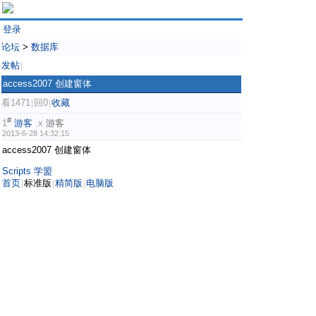
登录
论坛
>
数据库
发帖
|
access2007 创建窗体
看1471
回0
收藏
|
|
#
1
游客
.x
游客
2013-6-28 14:32:15
access2007 创建窗体
Scripts 学盟
首页
标准版
精简版
电脑版
|
|
|