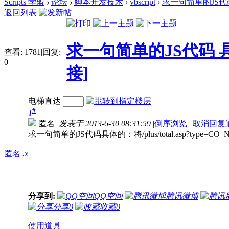
Scripts 学盟
›
论坛
›
脚本开发技术
›
vbscript
›
求一句简单的JS代码 具体
返回列表
求一句简单的JS代码 具体的： <
查看:
1781
|
回复:
0
接]
电梯直达
#
1
匿名
发表于 2013-6-30 08:31:59
|
倒序浏览
|
取消回复
求一句简单的JS代码具体的：将/plus/total.asp?type
匿名
.x
分享到:
QQ空间
腾讯微博
分享
0
收藏
0
使用道具