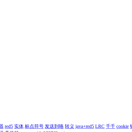
器
red5
实体
标点符号
发送到咯
转义
java+red5
LRC
千千
cookie