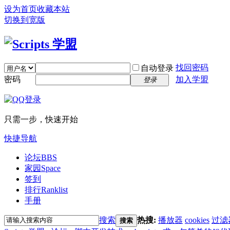
设为首页
收藏本站
切换到宽版
找回密码
自动登录
密码
加入学盟
登录
只需一步，快速开始
快捷导航
论坛
BBS
家园
Space
签到
排行
Ranklist
手册
搜索
热搜:
播放器
cookies
过滤
搜索