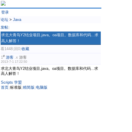
登录
论坛
>
Java
发帖
|
求北大青鸟Y2结业项目,java。oa项目。数据库和代码...求
高人解答！
看1448
回0
收藏
|
|
#
1
游客
.x
游客
2013-7-1 17:22:50
求北大青鸟Y2结业项目,java。oa项目。数据库和代码...求
高人解答！
Scripts 学盟
首页
标准版
精简版
电脑版
|
|
|