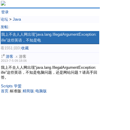
登录
论坛
>
Java
发帖
|
我上不去人人网出现“java.lang.IllegalArgumentException:
ille”这些英语，不知是电
看1551
回0
收藏
|
|
#
1
游客
.x
游客
2013-7-5 09:18:06
我上不去人人网出现“java.lang.IllegalArgumentException:
ille”这些英语，不知是电脑问题，还是网站问题？请高手回
答。
Scripts 学盟
首页
标准版
精简版
电脑版
|
|
|