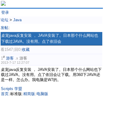
登录
论坛
>
Java
发帖
|
桌宠java反复安装 ， JAVA安装了。日本那个什么网站也
下载过JAVA。没有用。点了依旧会
看1547
回0
收藏
|
|
#
1
游客
.x
游客
2013-7-17 12:27:07
桌宠java反复安装 ， JAVA安装了。日本那个什么网站也下
载过JAVA。没有用。点了依旧会让下载。用360下JAVA还
是一样。怎么办。我电脑是W7的。
Scripts 学盟
首页
标准版
精简版
电脑版
|
|
|