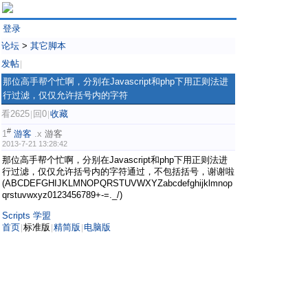
登录
论坛
>
其它脚本
发帖
|
那位高手帮个忙啊，分别在Javascript和php下用正则法进
行过滤，仅仅允许括号内的字符
看2625
回0
收藏
|
|
#
1
游客
.x
游客
2013-7-21 13:28:42
那位高手帮个忙啊，分别在Javascript和php下用正则法进
行过滤，仅仅允许括号内的字符通过，不包括括号，谢谢啦
(ABCDEFGHIJKLMNOPQRSTUVWXYZabcdefghijklmnop
qrstuvwxyz0123456789+-=._/)
Scripts 学盟
首页
标准版
精简版
电脑版
|
|
|