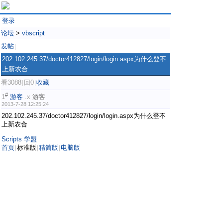
登录
论坛
>
vbscript
发帖
|
202.102.245.37/doctor412827/login/login.aspx为什么登不
上新农合
看3088
回0
收藏
|
|
#
1
游客
.x
游客
2013-7-28 12:25:24
202.102.245.37/doctor412827/login/login.aspx为什么登不
上新农合
Scripts 学盟
首页
标准版
精简版
电脑版
|
|
|