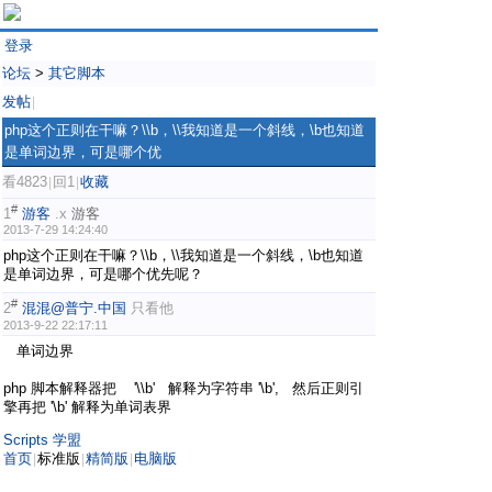
登录
论坛
>
其它脚本
发帖
|
php这个正则在干嘛？\\b，\\我知道是一个斜线，\b也知道
是单词边界，可是哪个优
看4823
回1
收藏
|
|
#
1
游客
.x
游客
2013-7-29 14:24:40
php这个正则在干嘛？\\b，\\我知道是一个斜线，\b也知道
是单词边界，可是哪个优先呢？
#
2
混混@普宁.中国
只看他
2013-9-22 22:17:11
单词边界
php 脚本解释器把 '\\b' 解释为字符串 '\b', 然后正则引
擎再把 '\b' 解释为单词表界
Scripts 学盟
首页
标准版
精简版
电脑版
|
|
|