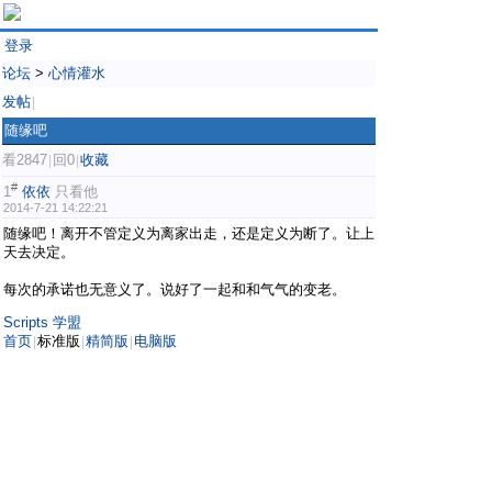
登录
论坛
>
心情灌水
发帖
|
随缘吧
看2847
回0
收藏
|
|
#
1
依依
只看他
2014-7-21 14:22:21
随缘吧！离开不管定义为离家出走，还是定义为断了。让上
天去决定。
每次的承诺也无意义了。说好了一起和和气气的变老。
Scripts 学盟
首页
标准版
精简版
电脑版
|
|
|